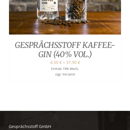
GESPRÄCHSSTOFF KAFFEE-
GIN (40% VOL.)
Preisspanne:
4,50
€
–
37,90
€
4,50 €
Enthält 19% MwSt.
zzgl.
Versand
bis
37,90 €
Gesprächsstoff GmbH