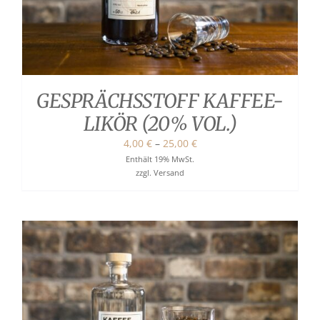
Shop
English
WooCommerce Warenkorb
GESPRÄCHSSTOFF KAFFEE-
LIKÖR (20% VOL.)
Preisspanne:
4,00
€
–
25,00
€
4,00 €
Enthält 19% MwSt.
zzgl.
Versand
bis
25,00 €