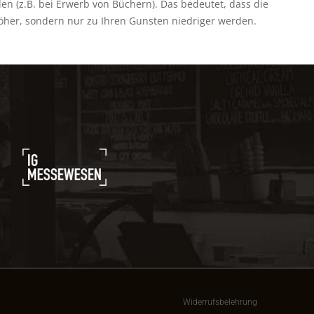
 (z.B. bei Erwerb von Büchern). Das bedeutet, dass die
öher, sondern nur zu Ihren Gunsten niedriger werden.
Widerrufsbelehrung