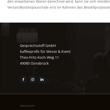
den erworbenen Waren berechnet wird, kann sie sich mindern
Versandkostenpauschale erst im Rahmen des Bestellprozesses
Gesprächsstoff GmbH
Kaffeeprofis für Messe & Event
Theo-Fritz-Koch-Weg 11
49080 Osnabrück
Impressum