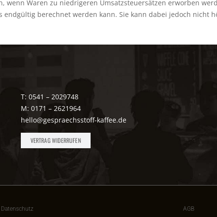
, wenn Waren zu niedrigeren Umsatzsteuersätzen erworben werden
 endgültig berechnet werden kann. Sie kann dabei jedoch nicht h
T: 0541 – 2029748
M: 0171 – 2621964
hello@gespraechsstoff-kaffee.de
VERTRAG WIDERRUFEN
Datenschutz
AGB