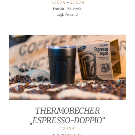
Preisspanne:
18,50
€
–
23,50
€
18,50 €
Enthält 19% MwSt.
zzgl.
Versand
bis
23,50 €
THERMOBECHER
„ESPRESSO-DOPPIO“
22,50
€