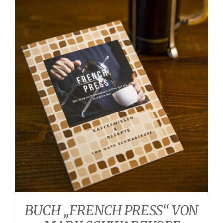
Shop
English
WooCommerce Warenkorb
BUCH „FRENCH PRESS“ VON