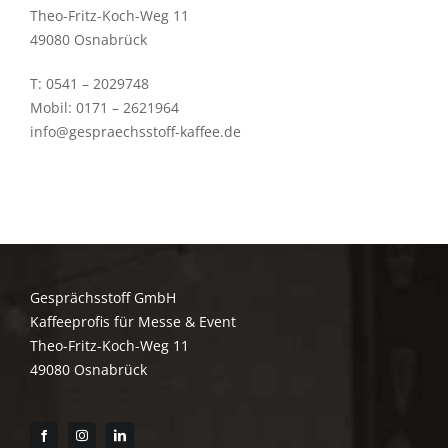
Theo-Fritz-Koch-Weg 11
49080 Osnabrück
T: 0541 – 2029748
Mobil: 0171 – 2621964
info@gespraechsstoff-kaffee.de
Gesprächsstoff GmbH
Kaffeeprofis für Messe & Event
Theo-Fritz-Koch-Weg 11
49080 Osnabrück