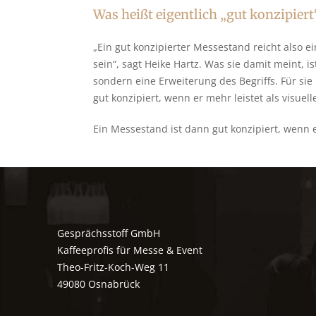
Was heißt eigentlich „gut konzipiert
„Ein gut konzipierter Messestand reicht also ei
sein“, sagt Heike Hartz. Was sie damit meint, is
sondern eine Erweiterung des Begriffs. Für sie 
gut konzipiert, wenn er mehr leistet als visuel
Ein Messestand ist dann gut konzipiert, wenn e
Gesprächsstoff GmbH
Kaffeeprofis für Messe & Event
Theo-Fritz-Koch-Weg 11
49080 Osnabrück