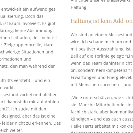
Am Ende unseres Messewalks, 
Haltung.
n entwickelt ein aufwendiges
sualisierung. Doch das
Haltung ist kein Add-on
 ist kaum involviert. Es gibt
klärung, keine Abstimmung.
Wir sind an einem Messestand
einen Leitfaden, der mehr ist
wird. Ich schaue mich um und 
, Zielgruppenprofile, klare
mit positiver Ausstrahlung, ist
schwierige Situationen und
Ball auf die Torlinie gelegt: “
formationen und
wenn das Team dahinter nicht pr
Schatz, den man während der
on, sondern Kernkompetenz.” In
Erwartungen und Energielevel.
ftritts versteht – und ein
mit Menschen sprechen – und w
n wirkt.
ssestand vorbei und bleiben
„Viele unterschätzen, wie sicht
ark, kannst du mir auf Anhieb
sie. Manche Mitarbeitende sind
ht?”. Ich zucke mit den
fachlich stark, aber kommunika
n designed, aber das ist eine
kündigen – und das auch ausst
 leider nicht zu erkennen. Das
Heike Hartz arbeitet mit konkr
eich weiter.