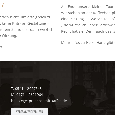
“?
Am Ende unserer kleinen Tour 
Wir stehen an der Kaffeebar, 
nfach nicht, um erfolgreich zu
eine Packung „Ja“-Servietten, o
t keine Kritik an Gestaltung –
„Die würde ich lieber verschw
ist ein Stand erst dann wirklich
Recht hat sie. Denn auch das i
le Wirkung.
Mehr Infos zu Heike Hartz gibt 
r:
T: 0541 – 2029748
M: 0171 – 2621964
hello@gespraechsstoff-kaffee.de
VERTRAG WIDERRUFEN