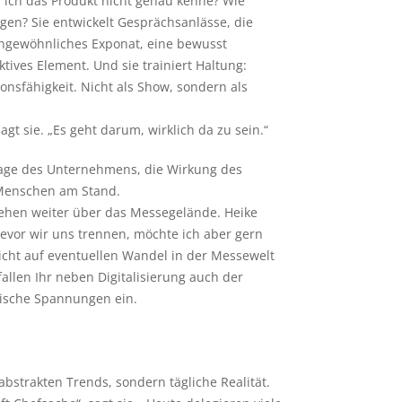
 ich das Produkt nicht genau kenne? Wie
agen? Sie entwickelt Gesprächsanlässe, die
ngewöhnliches Exponat, eine bewusst
ktives Element. Und sie trainiert Haltung:
onsfähigkeit. Nicht als Show, sondern als
agt sie. „Es geht darum, wirklich da zu sein.“
mage des Unternehmens, die Wirkung des
e Menschen am Stand.
ehen weiter über das Messegelände. Heike
evor wir uns trennen, möchte ich aber gern
Sicht auf eventuellen Wandel in der Messewelt
llen Ihr neben Digitalisierung auch der
tische Spannungen ein.
abstrakten Trends, sondern tägliche Realität.