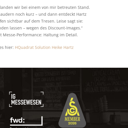
landen wir bei einem von mir betreuten Stand.
plaudern noch kurz – und dann entdeckt Hartz
ffen sichtbar auf dem Tresen. Leise sagt sie:
inden lassen – wegen des Discount-Images.“
st Messe-Performance: Haltung im Detail.
es hier:
HQuadrat Solution Heike Hartz