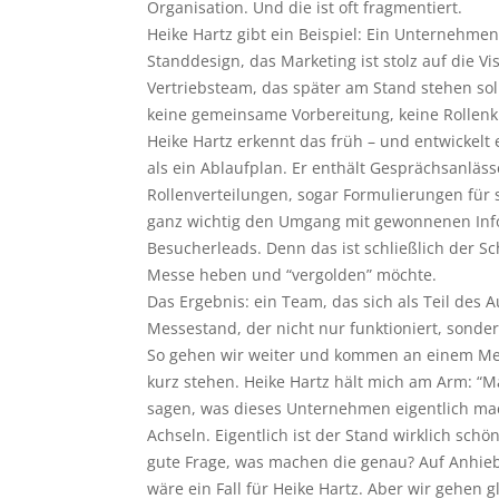
Organisation. Und die ist oft fragmentiert.
Heike Hartz gibt ein Beispiel: Ein Unternehme
Standdesign, das Marketing ist stolz auf die Vi
Vertriebsteam, das später am Stand stehen soll,
keine gemeinsame Vorbereitung, keine Rollen
Heike Hartz erkennt das früh – und entwickelt 
als ein Ablaufplan. Er enthält Gesprächsanlässe
Rollenverteilungen, sogar Formulierungen für 
ganz wichtig den Umgang mit gewonnenen In
Besucherleads. Denn das ist schließlich der 
Messe heben und “vergolden” möchte.
Das Ergebnis: ein Team, das sich als Teil des Au
Messestand, der nicht nur funktioniert, sonder
So gehen wir weiter und kommen an einem Me
kurz stehen. Heike Hartz hält mich am Arm: “M
sagen, was dieses Unternehmen eigentlich mac
Achseln. Eigentlich ist der Stand wirklich schö
gute Frage, was machen die genau? Auf Anhieb
wäre ein Fall für Heike Hartz. Aber wir gehen gl