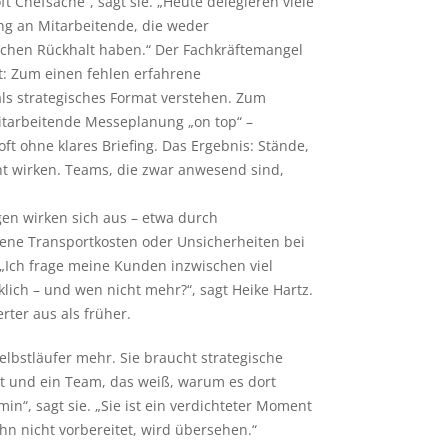
t Chefsache“, sagt sie. „Heute delegieren viele
g an Mitarbeitende, die weder
chen Rückhalt haben.“ Der Fachkräftemangel
t: Zum einen fehlen erfahrene
 als strategisches Format verstehen. Zum
arbeitende Messeplanung „on top“ –
ft ohne klares Briefing. Das Ergebnis: Stände,
ht wirken. Teams, die zwar anwesend sind,
gen wirken sich aus – etwa durch
ene Transportkosten oder Unsicherheiten bei
 „Ich frage meine Kunden inzwischen viel
klich – und wen nicht mehr?“, sagt Heike Hartz.
rter aus als früher.
 Selbstläufer mehr. Sie braucht strategische
eit und ein Team, das weiß, warum es dort
rmin“, sagt sie. „Sie ist ein verdichteter Moment
n nicht vorbereitet, wird übersehen.“