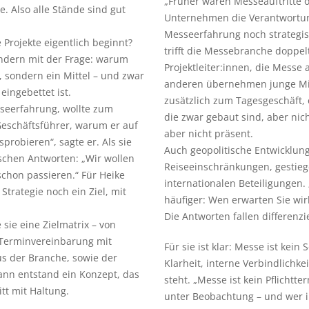
„Früher waren Messeauftritte of
. Also alle Stände sind gut
Unternehmen die Verantwortun
Messeerfahrung noch strategis
 Projekte eigentlich beginnt?
trifft die Messebranche doppel
ondern mit der Frage: warum
Projektleiter:innen, die Messe
l, sondern ein Mittel – und zwar
anderen übernehmen junge Mit
eingebettet ist.
zusätzlich zum Tagesgeschäft, o
seerfahrung, wollte zum
die zwar gebaut sind, aber nic
 Geschäftsführer, warum er auf
aber nicht präsent.
probieren“, sagte er. Als sie
Auch geopolitische Entwicklun
ischen Antworten: „Wir wollen
Reiseeinschränkungen, gestieg
chon passieren.“ Für Heike
internationalen Beteiligungen.
Strategie noch ein Ziel, mit
häufiger: Wen erwarten Sie wir
Die Antworten fallen differenzie
ie eine Zielmatrix – von
e Terminvereinbarung mit
Für sie ist klar: Messe ist kein
s der Branche, sowie der
Klarheit, interne Verbindlichk
ann entstand ein Konzept, das
steht. „Messe ist kein Pflichtte
itt mit Haltung.
unter Beobachtung – und wer ih