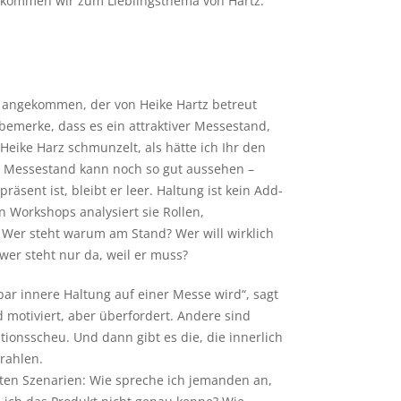
kommen wir zum Lieblingsthema von Hartz:
 angekommen, der von Heike Hartz betreut
bemerke, dass es ein attraktiver Messestand,
. Heike Harz schmunzelt, als hätte ich Ihr den
Ein Messestand kann noch so gut aussehen –
äsent ist, bleibt er leer. Haltung ist kein Add-
 Workshops analysiert sie Rollen,
 Wer steht warum am Stand? Wer will wirklich
er steht nur da, weil er muss?
bar innere Haltung auf einer Messe wird“, sagt
 motiviert, aber überfordert. Andere sind
tionsscheu. Und dann gibt es die, die innerlich
rahlen.
eten Szenarien: Wie spreche ich jemanden an,