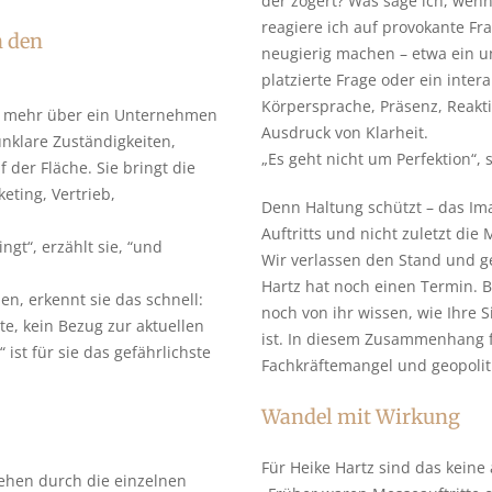
der zögert? Was sage ich, wenn
reagiere ich auf provokante Fr
n den
neugierig machen – etwa ein u
platzierte Frage oder ein intera
Körpersprache, Präsenz, Reakti
oft mehr über ein Unternehmen
Ausdruck von Klarheit.
unklare Zuständigkeiten,
„Es geht nicht um Perfektion“, s
 der Fläche. Sie bringt die
ting, Vertrieb,
Denn Haltung schützt – das I
Auftritts und nicht zuletzt di
ingt“, erzählt sie, “und
Wir verlassen den Stand und g
Hartz hat noch einen Termin. B
, erkennt sie das schnell:
noch von ihr wissen, wie Ihre 
e, kein Bezug zur aktuellen
ist. In diesem Zusammenhang fa
ist für sie das gefährlichste
Fachkräftemangel und geopoli
Wandel mit Wirkung
Für Heike Hartz sind das keine 
 gehen durch die einzelnen