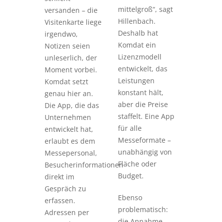
mittelgroß“, sagt
versanden – die
Hillenbach.
Visitenkarte liege
Deshalb hat
irgendwo,
Komdat ein
Notizen seien
Lizenzmodell
unleserlich, der
entwickelt, das
Moment vorbei.
Leistungen
Komdat setzt
konstant hält,
genau hier an.
aber die Preise
Die App, die das
staffelt. Eine App
Unternehmen
für alle
entwickelt hat,
Messeformate –
erlaubt es dem
unabhängig von
Messepersonal,
Fläche oder
Besucherinformationen
Budget.
direkt im
Gespräch zu
Ebenso
erfassen.
problematisch:
Adressen per
die Annahme,