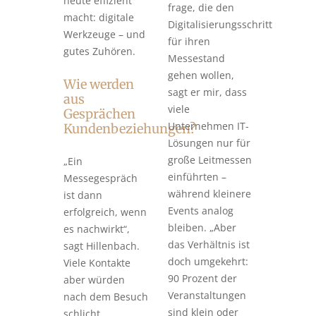
heute effizient
frage, die den
macht: digitale
Digitalisierungsschritt
Werkzeuge – und
für ihren
gutes Zuhören.
Messestand
gehen wollen,
Wie werden
sagt er mir, dass
aus
viele
Gesprächen
Unternehmen IT-
Kundenbeziehungen?
Lösungen nur für
große Leitmessen
„Ein
einführten –
Messegespräch
während kleinere
ist dann
Events analog
erfolgreich, wenn
bleiben. „Aber
es nachwirkt“,
das Verhältnis ist
sagt Hillenbach.
doch umgekehrt:
Viele Kontakte
90 Prozent der
aber würden
Veranstaltungen
nach dem Besuch
sind klein oder
schlicht