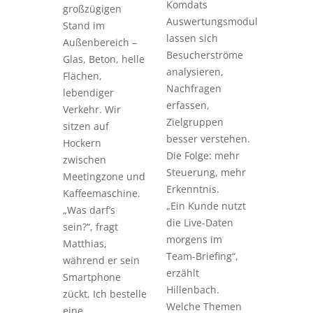
Komdats
großzügigen
Auswertungsmodul
Stand im
lassen sich
Außenbereich –
Besucherströme
Glas, Beton, helle
analysieren,
Flächen,
Nachfragen
lebendiger
erfassen,
Verkehr. Wir
Zielgruppen
sitzen auf
besser verstehen.
Hockern
Die Folge: mehr
zwischen
Steuerung, mehr
Meetingzone und
Erkenntnis.
Kaffeemaschine.
„Ein Kunde nutzt
„Was darf’s
die Live-Daten
sein?“, fragt
morgens im
Matthias,
Team-Briefing“,
während er sein
erzählt
Smartphone
Hillenbach.
zückt. Ich bestelle
Welche Themen
eine