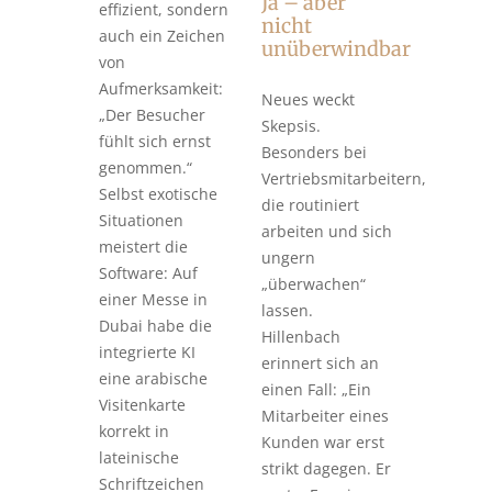
Ja – aber
effizient, sondern
nicht
auch ein Zeichen
unüberwindbar
von
Aufmerksamkeit:
Neues weckt
„Der Besucher
Skepsis.
fühlt sich ernst
Besonders bei
genommen.“
Vertriebsmitarbeitern,
Selbst exotische
die routiniert
Situationen
arbeiten und sich
meistert die
ungern
Software: Auf
„überwachen“
einer Messe in
lassen.
Dubai habe die
Hillenbach
integrierte KI
erinnert sich an
eine arabische
einen Fall: „Ein
Visitenkarte
Mitarbeiter eines
korrekt in
Kunden war erst
lateinische
strikt dagegen. Er
Schriftzeichen