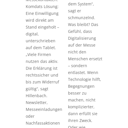
dem System“,
Komdats Lösung:
sagt er
Eine Einwilligung
schmunzelnd.
wird direkt am
Was bleibt? Das
Stand eingeholt –
Gefühl, dass
digital,
Digitalisierung
unterschrieben
auf der Messe
auf dem Tablet.
nicht den
„Viele Firmen
Menschen ersetzt
nutzen das aktiv.
– sondern
Die Erklärung ist
entlastet. Wenn
rechtssicher und
Technologie hilft,
bis zum Widerruf
Begegnungen
gültig“, sagt
besser zu
Hillenbach.
machen, nicht
Newsletter,
komplizierter,
Messeeinladungen
dann erfüllt sie
oder
ihren Zweck.
Nachfassaktionen
Oder wie