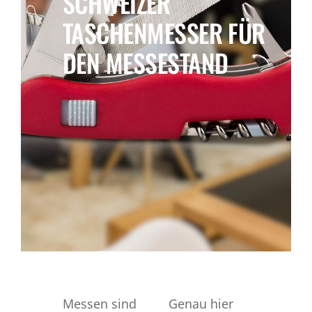
SCHWEIZER
Shop
TASCHENMESSER FÜR
DEN MESSESTAND
English
WooCommerce Warenkorb
Messen sind
Genau hier