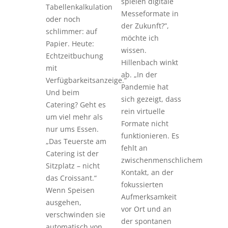
spielen digitale
Tabellenkalkulation
Messeformate in
oder noch
der Zukunft?”,
schlimmer: auf
möchte ich
Papier. Heute:
wissen.
Echtzeitbuchung
Hillenbach winkt
mit
ab. „In der
Verfügbarkeitsanzeige.“
Pandemie hat
Und beim
sich gezeigt, dass
Catering? Geht es
rein virtuelle
um viel mehr als
Formate nicht
nur ums Essen.
funktionieren. Es
„Das Teuerste am
fehlt an
Catering ist der
zwischenmenschlichem
Sitzplatz – nicht
Kontakt, an der
das Croissant.“
fokussierten
Wenn Speisen
Aufmerksamkeit
ausgehen,
vor Ort und an
verschwinden sie
der spontanen
automatisch von